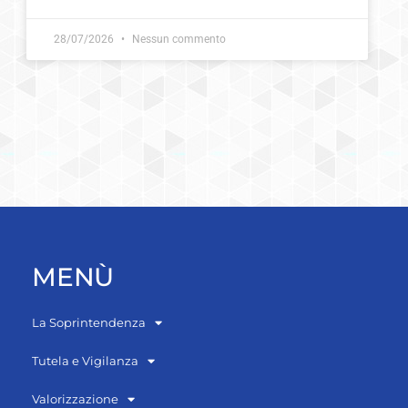
28/07/2026
Nessun commento
MENÙ
La Soprintendenza
Tutela e Vigilanza
Valorizzazione