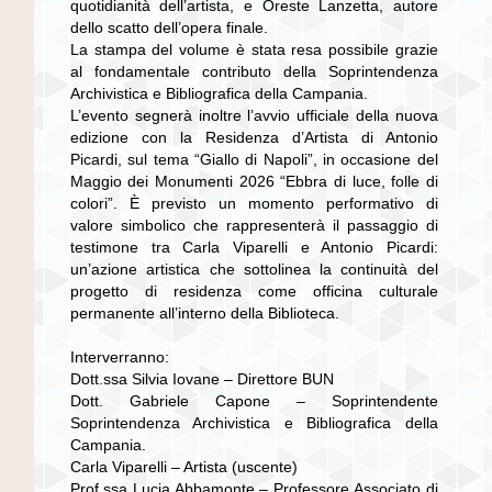
quotidianità dell’artista, e Oreste Lanzetta, autore
dello scatto dell’opera finale.
La stampa del volume è stata resa possibile grazie
al fondamentale contributo della Soprintendenza
Archivistica e Bibliografica della Campania.
L’evento segnerà inoltre l’avvio ufficiale della nuova
edizione con la Residenza d’Artista di Antonio
Picardi, sul tema “Giallo di Napoli”, in occasione del
Maggio dei Monumenti 2026 “Ebbra di luce, folle di
colori”. È previsto un momento performativo di
valore simbolico che rappresenterà il passaggio di
testimone tra Carla Viparelli e Antonio Picardi:
un’azione artistica che sottolinea la continuità del
progetto di residenza come officina culturale
permanente all’interno della Biblioteca.
Interverranno:
Dott.ssa Silvia Iovane – Direttore BUN
Dott. Gabriele Capone – Soprintendente
Soprintendenza Archivistica e Bibliografica della
Campania.
Carla Viparelli – Artista (uscente)
Prof.ssa Lucia Abbamonte – Professore Associato di