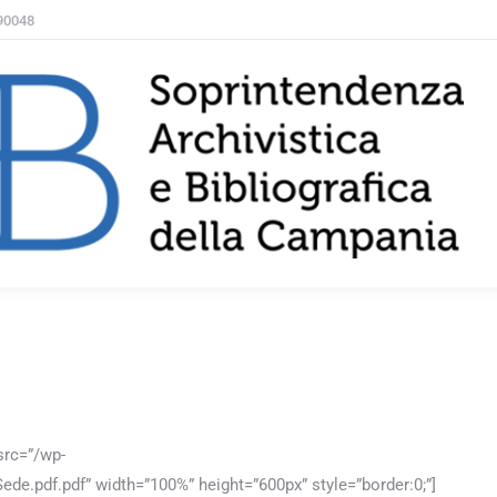
 90048
VALORIZZAZIONE
MATERIALI
Search
src=”/wp-
de.pdf.pdf” width=”100%” height=”600px” style=”border:0;”]