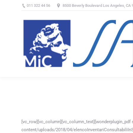
011 322 44 56
8500 Beverly Boulevard Los Angeles, CA
You are here:
[vc_row][vc_column][vc_column_text][wonderplugin_pdf 
content/uploads/2018/04/elencoInventariConsultabiliInSe