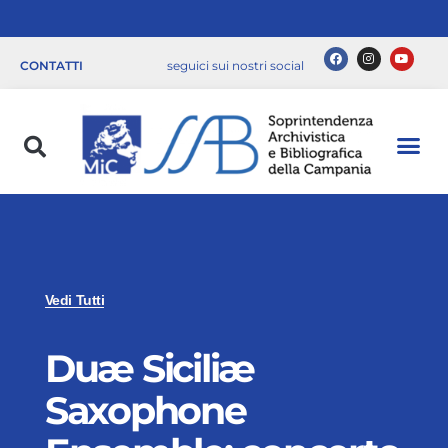
CONTATTI
seguici sui nostri social
Vedi Tutti
Duæ Siciliæ
Saxophone